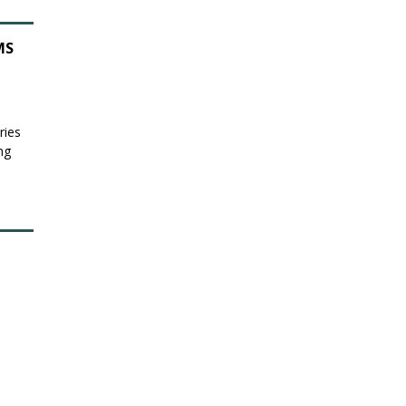
MS
ries
ng