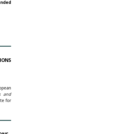
ended
TIONS
ropean
ns and
te for