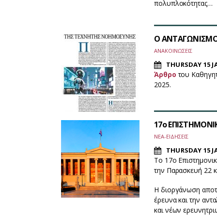
πολυπλοκότητας…
Ο ΑΝΤΑΓΩΝΙΣΜΟ
ΑΝΑΚΟΙΝΩΣΕΙΣ
THURSDAY 15 J
Άρθρο
του Καθηγητ
2025.
17ο ΕΠΙΣΤΗΜΟΝΙΚ
ΝΕΑ-ΕΙΔΗΣΕΙΣ
THURSDAY 15 J
Το 17ο Επιστημονικ
την Παρασκευή 22 κ
Η διοργάνωση αποτε
έρευνα και την αντ
και νέων ερευνητρι