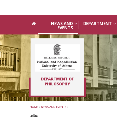
Skip to main navigation
Skip to main content
Skip to page footer
NEWS AND
DEPARTMENT
EVENTS
DEPARTMENT OF
PHILOSOPHY
HOME
»
NEWS AND EVENTS
»