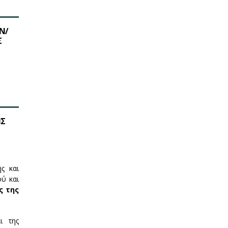
Ν/
Σ
ΗΣ
ς και
ύ και
ς της
ι της