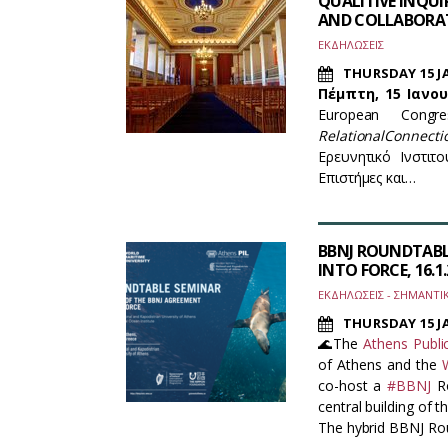
QUALITIVE INQUI
AND COLLABORAT
ΕΚΔΗΛΩΣΕΙΣ
THURSDAY 15 J
Πέμπτη, 15 Ιανου
European Cong
Relational
Connecti
Ερευνητικό Ινστιτ
Επιστήμες και…
BBNJ ROUNDTABL
INTO FORCE, 16.1
ΕΚΔΗΛΩΣΕΙΣ - ΣΗΜΑΝΤΙ
THURSDAY 15 J
🌊The
Athens Publi
of Athens and the
co-host a
#BBNJ
Ro
central building of 
The hybrid BBNJ Ro