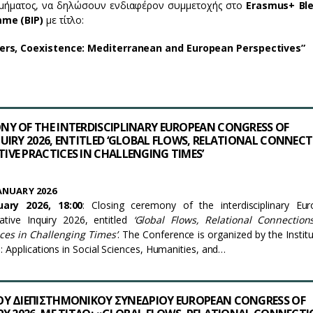
μήματος, να δηλώσουν ενδιαφέρον συμμετοχής στο
Erasmus+ Bl
mme (BIP)
με τίτλο:
ers, Coexistence: Mediterranean and European Perspectives”
NY OF THE INTERDISCIPLINARY EUROPEAN CONGRESS OF
UIRY 2026, ENTITLED ‘GLOBAL FLOWS, RELATIONAL CONNEC
VE PRACTICES IN CHALLENGING TIMES’
ANUARY 2026
ary 2026, 18:00
: Closing ceremony of the interdisciplinary Eu
ative Inquiry 2026, entitled
‘Global Flows, Relational Connectio
ices in Challenging Times’
. The Conference is organized by the Institu
: Applications in Social Sciences, Humanities, and…
ΟΥ ΔΙΕΠΙΣΤΗΜΟΝΙΚΟΥ ΣΥΝΕΔΡΙΟΥ EUROPEAN CONGRESS OF