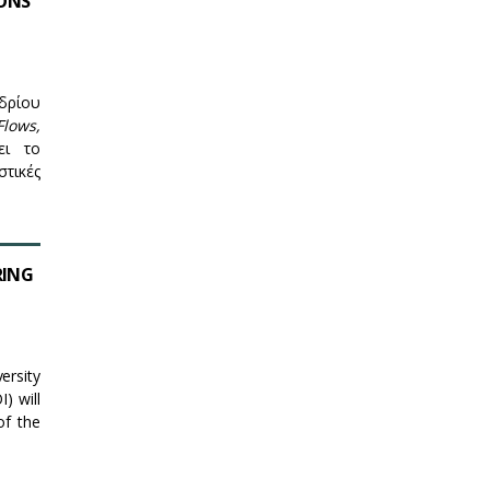
IONS
δρίου
Flows
,
ει το
στικές
RING
ersity
) will
of the