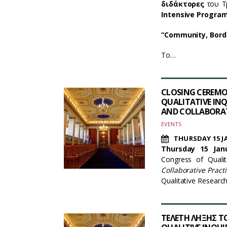
διδάκτορες
του Τ
Intensive Progra
“Community, Bord
Το…
CLOSING CEREMO
QUALITATIVE INQ
AND COLLABORATI
EVENTS
THURSDAY 15 J
Thursday 15 Janu
Congress of Qualit
Collaborative Pract
Qualitative Research
ΤΕΛΕΤΗ ΛΗΞΗΣ Τ