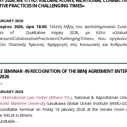
RY 2026, ΜΕ ΤΙΤΛΟ: «GLOBAL FLOWS, RELATIONAL CONNECT
IVE PRACTICES IN CHALLENGING TIMES»
ANUARY 2026
αρίου 2026, ώρα 18.00
:
Τελετή λήξης του Διεπιστημονικού Συνε
ress of Qualitative Inquiry 2026, με τίτλο:
«
Global
ons
and
Collaborative
Practices
in
Challenging
Times
»
, που οργανών
ούτο Ποιοτικής Έρευνας: Εφαρμογές στις Κοινωνικές και Ανθρωπι
E SEMINAR -IN RECOGNITION OF THE BBNJ AGREEMENT ENTE
.2026
ΚΑ
ANUARY 2026
c International Law Center (Athens PIL)
, National & Kapodistrian Univ
World Maritime University
-Sasakawa Global Ocean Institute (WMU-GOI
undtable Seminar on Friday 16 January 2026 at the Senate room 
the NKUA in Athens.
undtable…