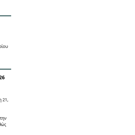
ρίου
26
 21,
 την
θώς